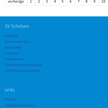
vorherige
1
2
3
4
5
6
7
8
9
10
SV Schelsen
Anfahrt
Wir suchen Dich
Fanartikel
Kicktipp
Impressum
Datenschutzerklärung
Website durchsuchen
Links
Presse
allgemeine Seiten