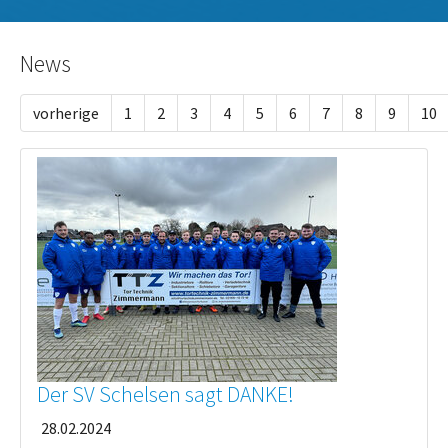
News
vorherige
1
2
3
4
5
6
7
8
9
10
Der SV Schelsen sagt DANKE!
28.02.2024