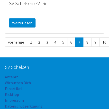
SV Schelsen e.V. ein.
…
Weiterlesen
vorherige
1
2
3
4
5
6
7
8
9
10
SV Schelsen
Anfahrt
Wir suchen Dich
Fanartikel
Kicktipp
Impressum
Datenschutzerklärung