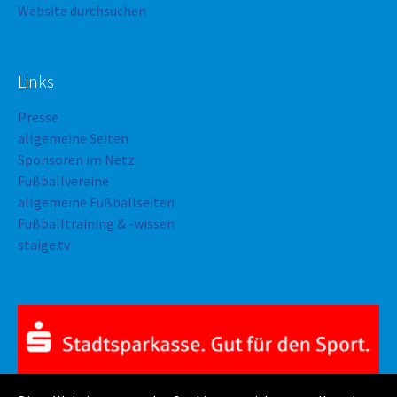
Website durchsuchen
Links
Presse
allgemeine Seiten
Sponsoren im Netz
Fußballvereine
allgemeine Fußballseiten
Fußballtraining & -wissen
staige.tv