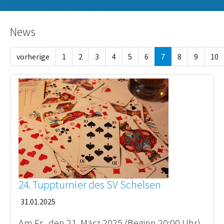
News
vorherige
1
2
3
4
5
6
7
8
9
10
24. Tuppturnier des SV Schelsen
31.01.2025
Am Fr., den 21. März 2025 (Beginn 20:00 Uhr)