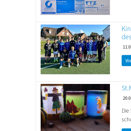
Kin
des
11.0
We
St.
20.0
Die
scho