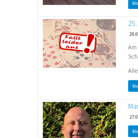
We
25.
20.0
Am 
Sch
All
We
Mar
27.0
We