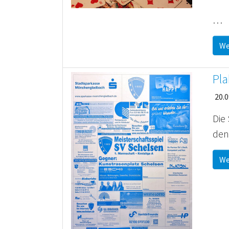
…
We
Pla
20.0
Die
den
We