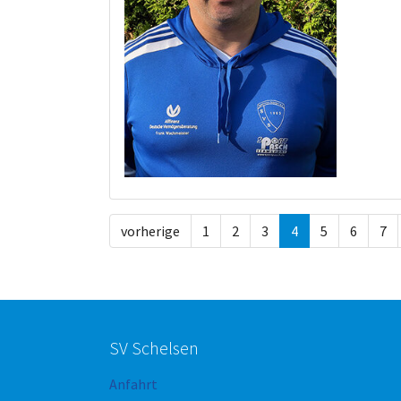
vorherige
1
2
3
4
5
6
7
SV Schelsen
Anfahrt