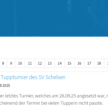
8
9
10
11
12
13
14
15
16
17
18
 Tuppturnier des SV Schelsen
9.2025
er letztes Turnier, welches am 26.09.25 angesetzt war, 
cheinend der Termin bei vielen Tuppern nicht passte.