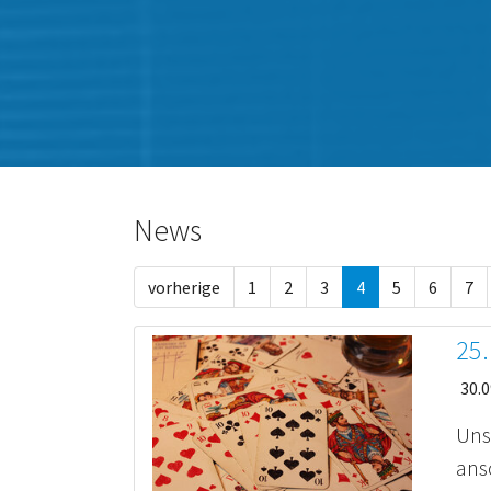
News
vorherige
1
2
3
4
5
6
7
25.
30.0
Uns
ans