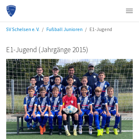
Zum Hauptinhalt springen
Sie sind hier:
SV Schelsen e. V.
Fußball Junioren
E1-Jugend
E1-Jugend (Jahrgänge 2015)