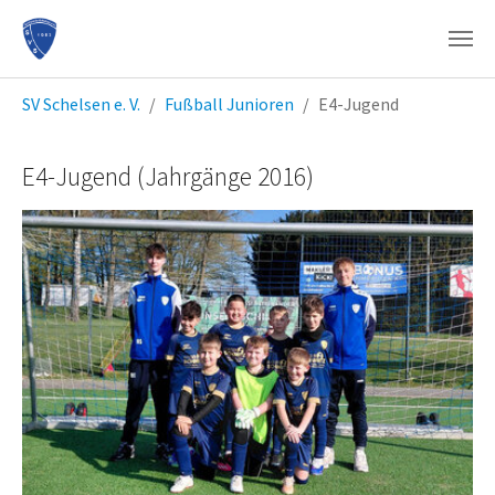
Zum Hauptinhalt springen
Sie sind hier:
SV Schelsen e. V.
Fußball Junioren
E4-Jugend
E4-Jugend (Jahrgänge 2016)