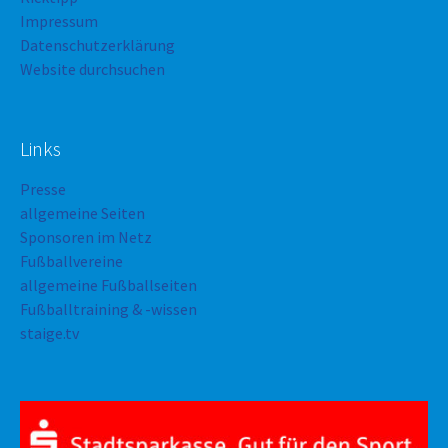
Impressum
Datenschutzerklärung
Website durchsuchen
Links
Presse
allgemeine Seiten
Sponsoren im Netz
Fußballvereine
allgemeine Fußballseiten
Fußballtraining & -wissen
staige.tv